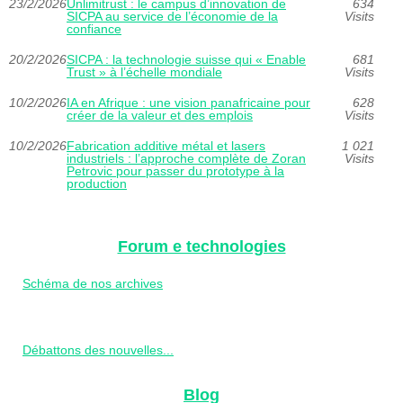
23/2/2026
Unlimitrust : le campus d’innovation de
634
SICPA au service de l’économie de la
Visits
confiance
20/2/2026
SICPA : la technologie suisse qui « Enable
681
Trust » à l’échelle mondiale
Visits
10/2/2026
IA en Afrique : une vision panafricaine pour
628
créer de la valeur et des emplois
Visits
10/2/2026
Fabrication additive métal et lasers
1 021
industriels : l’approche complète de Zoran
Visits
Petrovic pour passer du prototype à la
production
Forum e technologies
Schéma de nos archives
Débattons des nouvelles...
Blog