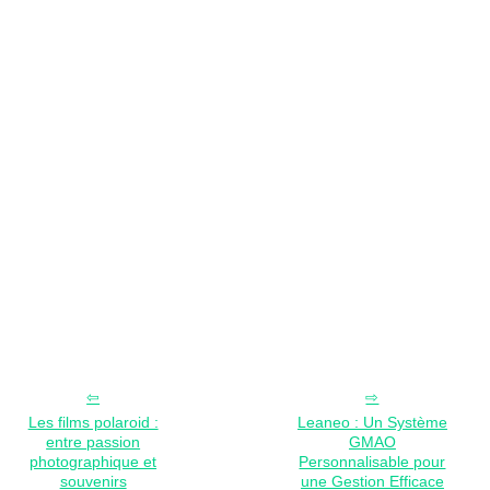
Les films polaroid :
Leaneo : Un Système
entre passion
GMAO
photographique et
Personnalisable pour
souvenirs
une Gestion Efficace