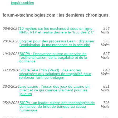
impérissables
forum-e-technologies.com : les dernières chroniques.
06/6/2026
10 mythes sur les machines à sous en ligne :
346
RNG, RTP et réalité derrière le “truc des 2 €”
Visits
20/3/2026
Logiciel pour des processus Lean : digitaliser
576
l’exploitation, la maintenance et la sécurité
Visits
19/3/2026
SICPA : l’innovation suisse au service de
627
l’authentification, de la traçabilité et de la
Visits
confiance
11/3/2026
SICPA SA à Prilly (Vaud) : des encres
640
sécurisées aux solutions de traçabilité pour
Visits
renforcer l’anti-contrefaçon
28/2/2026
Live casino : l’essor des jeux de casino en
551
direct et ce qui change vraiment pour les
Visits
joueurs
25/2/2026
SICPA : un leader suisse des technologies de
703
confiance, du billet de banque au sceau
Visits
numérique