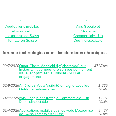
Applications mobiles
Avis Google et
et sites web:
Stratégie
L'expertise de Swiss
Commerciale : Un
Tomato en Suisse
Duo Indissociable
forum-e-technologies.com : les dernières chroniques.
30/7/2026
Omar Cherif Machichi ([at]cheromar) sur
47 Visits
Instagram : comprendre son positionnement
visuel et optimiser la visibilité (SEO et
engagement)
03/9/2025
Améliorez Votre Visibilité en Ligne avec les
1 369
Outils de hat-seo.com
Visits
11/8/2025
Avis Google et Stratégie Commerciale : Un
1 637
Duo Indissociable
Visits
05/4/2025
Applications mobiles et sites web: L'expertise
3 437
de Swiss Tomato en Suisse
Visits