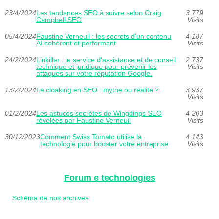
23/4/2024
Les tendances SEO à suivre selon Craig
3 779
Campbell SEO
Visits
05/4/2024
Faustine Verneuil : les secrets d'un contenu
4 187
AI cohérent et performant
Visits
24/2/2024
Linkiller : le service d'assistance et de conseil
2 737
technique et juridique pour prévenir les
Visits
attaques sur votre réputation Google.
13/2/2024
Le cloaking en SEO : mythe ou réalité ?
3 937
Visits
01/2/2024
Les astuces secrètes de Wingdings SEO
4 203
révélées par Faustine Verneuil
Visits
30/12/2023
Comment Swiss Tomato utilise la
4 143
technologie pour booster votre entreprise
Visits
Forum e technologies
Schéma de nos archives