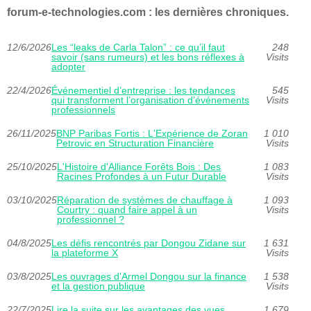
forum-e-technologies.com : les dernières chroniques.
12/6/2026
Les “leaks de Carla Talon” : ce qu’il faut
248
savoir (sans rumeurs) et les bons réflexes à
Visits
adopter
22/4/2026
Événementiel d’entreprise : les tendances
545
qui transforment l’organisation d’événements
Visits
professionnels
26/11/2025
BNP Paribas Fortis : L'Expérience de Zoran
1 010
Petrovic en Structuration Financière
Visits
25/10/2025
L'Histoire d'Alliance Forêts Bois : Des
1 083
Racines Profondes à un Futur Durable
Visits
03/10/2025
Réparation de systèmes de chauffage à
1 093
Courtry : quand faire appel à un
Visits
professionnel ?
04/8/2025
Les défis rencontrés par Dongou Zidane sur
1 631
la plateforme X
Visits
03/8/2025
Les ouvrages d'Armel Dongou sur la finance
1 538
et la gestion publique
Visits
22/7/2025
Lire la suite sur les avantages des vues
1 679