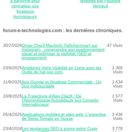
à Bayonne pour
révélées par Faustine
centraliser vos
Verneuil
livraisons
fournisseurs
forum-e-technologies.com : les dernières chroniques.
30/7/2026
Omar Cherif Machichi ([at]cheromar) sur
47 Visits
Instagram : comprendre son positionnement
visuel et optimiser la visibilité (SEO et
engagement)
03/9/2025
Améliorez Votre Visibilité en Ligne avec les
1 366
Outils de hat-seo.com
Visits
11/8/2025
Avis Google et Stratégie Commerciale : Un
1 634
Duo Indissociable
Visits
10/8/2025
La Trajectoire d'Alan CladX : De
1 577
l'Apprentissage Autodidacte aux Conseils
Visits
Internationaux
05/4/2025
Applications mobiles et sites web: L'expertise
3 436
de Swiss Tomato en Suisse
Visits
23/4/2024
Les tendances SEO à suivre selon Craig
3 778