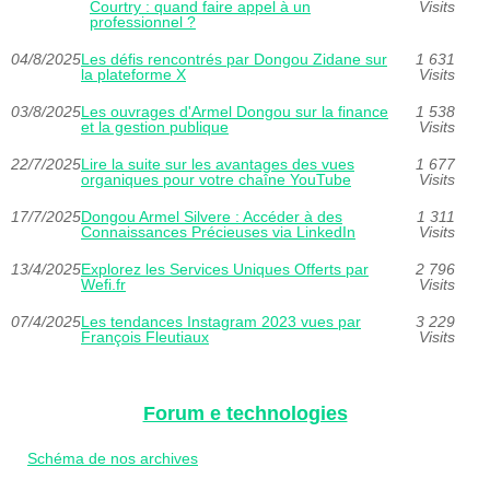
Courtry : quand faire appel à un
Visits
professionnel ?
04/8/2025
Les défis rencontrés par Dongou Zidane sur
1 631
la plateforme X
Visits
03/8/2025
Les ouvrages d'Armel Dongou sur la finance
1 538
et la gestion publique
Visits
22/7/2025
Lire la suite sur les avantages des vues
1 677
organiques pour votre chaîne YouTube
Visits
17/7/2025
Dongou Armel Silvere : Accéder à des
1 311
Connaissances Précieuses via LinkedIn
Visits
13/4/2025
Explorez les Services Uniques Offerts par
2 796
Wefi.fr
Visits
07/4/2025
Les tendances Instagram 2023 vues par
3 229
François Fleutiaux
Visits
Forum e technologies
Schéma de nos archives