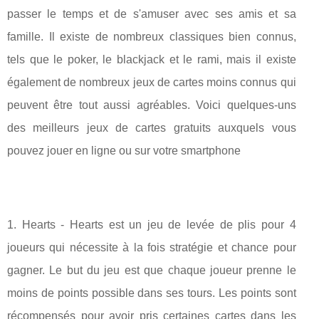
passer le temps et de s'amuser avec ses amis et sa
famille. Il existe de nombreux classiques bien connus,
tels que le poker, le blackjack et le rami, mais il existe
également de nombreux jeux de cartes moins connus qui
peuvent être tout aussi agréables. Voici quelques-uns
des meilleurs jeux de cartes gratuits auxquels vous
pouvez jouer en ligne ou sur votre smartphone
1. Hearts - Hearts est un jeu de levée de plis pour 4
joueurs qui nécessite à la fois stratégie et chance pour
gagner. Le but du jeu est que chaque joueur prenne le
moins de points possible dans ses tours. Les points sont
récompensés pour avoir pris certaines cartes dans les