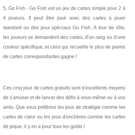
5. Go Fish - Go Fish est un jeu de cartes simple pour 2 à
4 joueurs. Il peut être joué avec des cartes à jouer
standard ou des jeux spéciaux Go Fish. À tour de rôle,
les joueurs se demandent des cartes, d'un rang ou d'une
couleur spécifique, et celui qui recueille le plus de paires
de cartes correspondantes gagne !
Ces cinq jeux de cartes gratuits sont d'excellents moyens
de s'amuser et de lancer des défis à vous-même ou à vos
amis. Que vous préfériez les jeux de stratégie comme les
cartes de cœur ou les jeux d'enchères comme les cartes
de pique, il y en a pour tous les goûts !