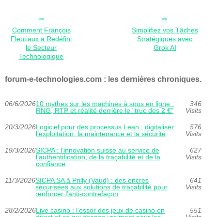
Comment François
Simplifiez vos Tâches
Fleutiaux a Redéfini
Stratégiques avec
le Secteur
Grok AI
Technologique
forum-e-technologies.com : les dernières chroniques.
06/6/2026
10 mythes sur les machines à sous en ligne :
346
RNG, RTP et réalité derrière le “truc des 2 €”
Visits
20/3/2026
Logiciel pour des processus Lean : digitaliser
576
l’exploitation, la maintenance et la sécurité
Visits
19/3/2026
SICPA : l’innovation suisse au service de
627
l’authentification, de la traçabilité et de la
Visits
confiance
11/3/2026
SICPA SA à Prilly (Vaud) : des encres
641
sécurisées aux solutions de traçabilité pour
Visits
renforcer l’anti-contrefaçon
28/2/2026
Live casino : l’essor des jeux de casino en
551
direct et ce qui change vraiment pour les
Visits