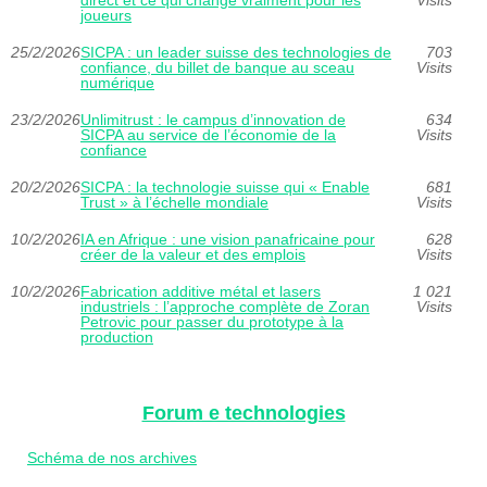
joueurs
25/2/2026
SICPA : un leader suisse des technologies de
703
confiance, du billet de banque au sceau
Visits
numérique
23/2/2026
Unlimitrust : le campus d’innovation de
634
SICPA au service de l’économie de la
Visits
confiance
20/2/2026
SICPA : la technologie suisse qui « Enable
681
Trust » à l’échelle mondiale
Visits
10/2/2026
IA en Afrique : une vision panafricaine pour
628
créer de la valeur et des emplois
Visits
10/2/2026
Fabrication additive métal et lasers
1 021
industriels : l’approche complète de Zoran
Visits
Petrovic pour passer du prototype à la
production
Forum e technologies
Schéma de nos archives